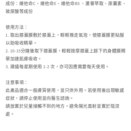
黑
黑
成份：維他命C、維他命E、維他命B5 、蘆薈萃取、尿囊素、
去
去
玻尿酸等成份
印
印
|
|
使用方法：
抗
抗
1. 取出膝蓋膜敷於膝蓋上，輕輕推走氣泡，使膝蓋膜更貼服
皺
皺
以助吸收精華。
淡
淡
2. 10-15分鐘後取下膝蓋膜，輕輕按摩膝蓋上餘下的身體膜精
紋）
紋）
華加速肌膚吸收。
【1
【1
3. 建議每星期使用 1-2 次，亦可因應需要每天使用。
盒
盒
x
x
10
10
注意事項：
片】
片】
此產品適合一般膚質使用，並只供外用。若使用後出現敏感
數
數
症狀，請停止使用並向醫生諮詢。
量
量
請放置於兒童接觸不到的地方。避免陽光直射並置於陰涼
減
增
處。
少
加