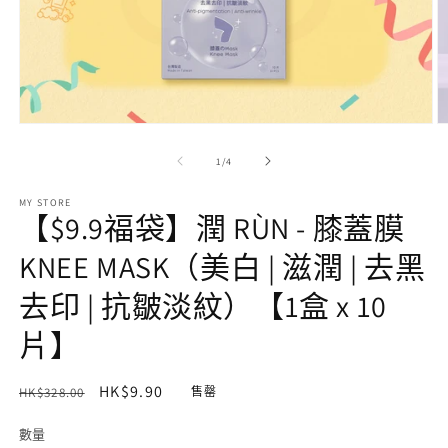
在
互
/
1
/
4
動
視
MY STORE
窗
【$9.9福袋】潤 RÙN - 膝蓋膜
中
開
KNEE MASK（美白 | 滋潤 | 去黑
啟
多
去印 | 抗皺淡紋）【1盒 x 10
媒
體
片】
檔
案
1
2
定
售
HK$9.90
HK$328.00
售罄
價
價
數量