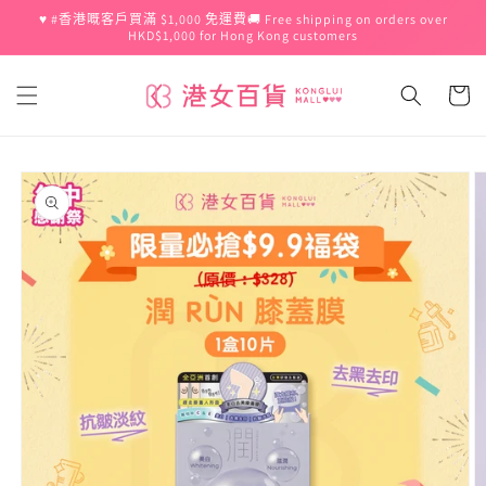
跳至內
♥️ #香港嘅客戶買滿 $1,000 免運費🚚 Free shipping on orders over
容
HKD$1,000 for Hong Kong customers
購
物
車
略過產
品資訊