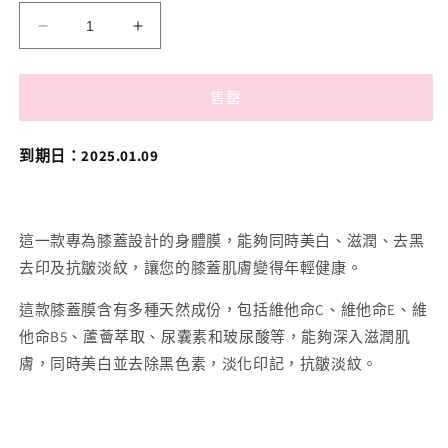
【$9.9
【$9.9
福
福
袋】
袋】
售罄
潤
潤
RÙN
RÙN
到期日：2025.01.09
-
-
膝
膝
蓋
蓋
膜
膜
這一款專為膝蓋設計的身體膜，能夠同時美白、滋潤、去黑
KNEE
KNEE
去印及抗皺淡紋，讓您的膝蓋肌膚變得年輕健康。
MASK（美
MASK（美
這款膝蓋膜含有多種天然成份，包括維他命C、維他命E、維
白
白
|
|
他命B5、蘆薈萃取、尿囊素和玻尿酸等，能夠深入滋潤肌
滋
滋
膚，同時美白並去除黑色素，淡化印記，抗皺淡紋。
潤
潤
|
|
去
去