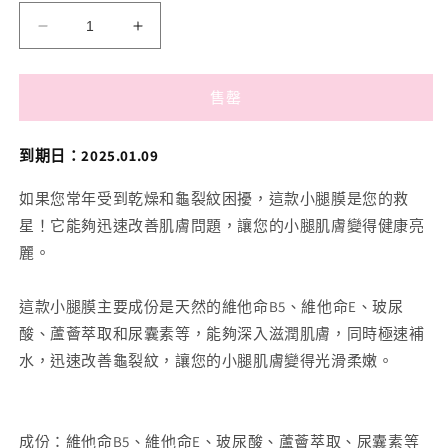
【$9.9
【$9.9
福
福
袋】
袋】
售罄
潤
潤
RÙN
RÙN
到期日：2025.01.09
-
-
小
小
如果您常年受到乾燥和龜裂紋困擾，這款小腿膜是您的救
腿
腿
星！它能夠迅速改善肌膚問題，讓您的小腿肌膚變得健康亮
膜
膜
麗。
LEG
LEG
MASK（保
MASK（保
這款小腿膜主要成份是天然的維他命B5、維他命E、玻尿
濕
濕
酸、蘆薈萃取和尿囊素等，能夠深入滋潤肌膚，同時極速補
｜
｜
水，迅速改善龜裂紋，讓您的小腿肌膚變得光滑柔嫩。
滋
滋
潤
潤
｜
｜
極
極
成份：維他命B5、維他命E、玻尿酸、蘆薈萃取、尿囊素等