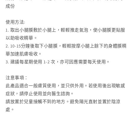
速
速
成份
補
補
水
水
使用方法:
｜
｜
1. 取出小腿膜敷於小腿上，輕輕推走氣泡，使小腿膜更貼服
迅
迅
以助吸收精華。
速
速
2. 10-15分鐘後取下小腿膜，輕輕按摩小腿上餘下的身體膜精
改
改
華加速肌膚吸收。
善
善
3. 建議每星期使用 1-2 次，亦可因應需要每天使用。
龜
龜
裂
裂
注意事項：
紋）
紋）
此產品適合一般膚質使用，並只供外用。若使用後出現敏感
【1
【1
症狀，請停止使用並向醫生諮詢。
盒
盒
請放置於兒童接觸不到的地方。避免陽光直射並置於陰涼
x
x
處。
10
10
片】
片】
數
數