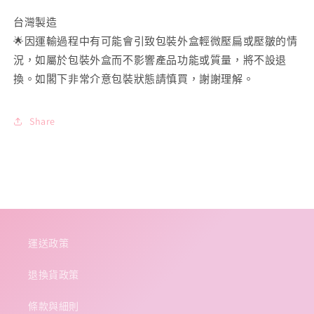
量
量
減
增
台灣製造
少
加
🌟
因運輸過程中有可能會引致包裝外盒輕微壓扁或壓皺的情
況，如屬於包裝外盒而不影響產品功能或質量，將不設退
換。如閣下非常介意包裝狀態請慎買，謝謝理解。
Share
運送政策
退換貨政策
條款與細則