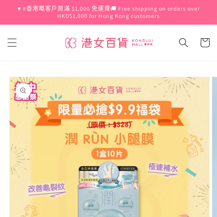
跳至內
♥️ #香港嘅客戶買滿 $1,000 免運費🚚 Free shipping on orders over
容
HKD$1,000 for Hong Kong customers
購
物
車
略過產
品資訊