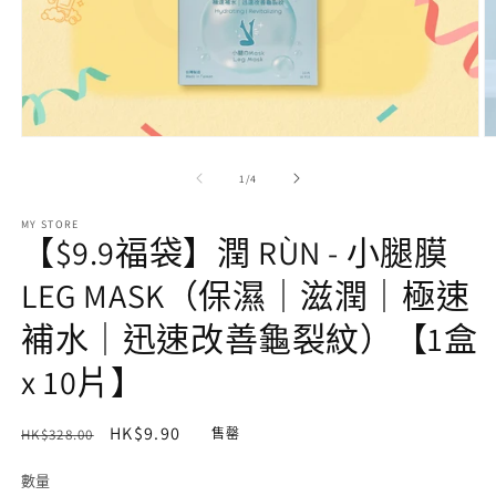
在
互
/
1
/
4
動
視
MY STORE
窗
【$9.9福袋】潤 RÙN - 小腿膜
中
開
LEG MASK（保濕｜滋潤｜極速
啟
多
補水｜迅速改善龜裂紋）【1盒
媒
體
x 10片】
檔
案
1
2
定
售
HK$9.90
HK$328.00
售罄
價
價
數量