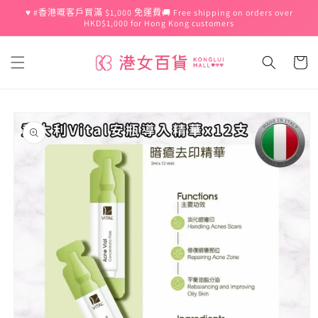
跳至內
♥️ #香港嘅客戶買滿 $1,000 免運費🚚 Free shipping on orders over
容
HKD$1,000 for Hong Kong customers
購
物
車
略過產
品資訊