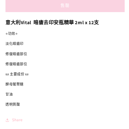
利
利
售罄
Vital
Vital
Acne
Acne
Vial
Vial
意大利Vital 暗瘡去印安瓶精華 2ml x 12支
Concentrato
Concentrato
Fiale
Fiale
⭐️
功效
⭐️
暗
暗
淡化暗瘡印
瘡
瘡
修復暗瘡部位
去
去
印
印
修復暗瘡部位
安
安
📜 主要成份 📜
瓶
瓶
酵母葡聚糖
精
精
華
華
甘油
2ml
2ml
透明質酸
x
x
12
12
支
支
Share
數
數