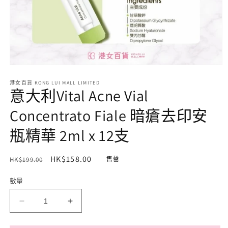
在
互
港女百貨 KONG LUI MALL LIMITED
動
意大利Vital Acne Vial
視
窗
Concentrato Fiale 暗瘡去印安
中
開
瓶精華 2ml x 12支
啟
多
媒
定
售
HK$158.00
HK$199.00
售罄
體
價
價
檔
數量
案
1
意
意
大
大